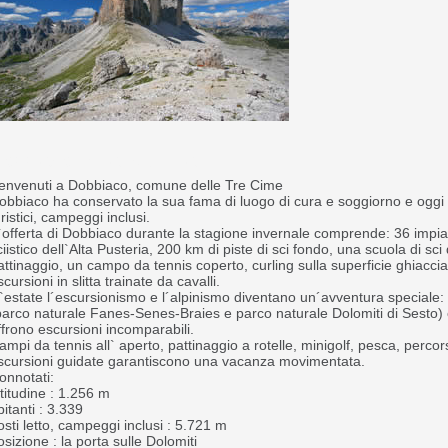
obbiaco - Alta Pusteria
envenuti a Dobbiaco, comune delle Tre Cime
obbiaco ha conservato la sua fama di luogo di cura e soggiorno e oggi c
uristici, campeggi inclusi.
`offerta di Dobbiaco durante la stagione invernale comprende: 36 impian
ciistico dell`Alta Pusteria, 200 km di piste di sci fondo, una scuola di sc
attinaggio, un campo da tennis coperto, curling sulla superficie ghiacci
scursioni in slitta trainate da cavalli.
`estate l´escursionismo e l´alpinismo diventano un´avventura speciale: i 
parco naturale Fanes-Senes-Braies e parco naturale Dolomiti di Sesto) e 
ffrono escursioni incomparabili.
ampi da tennis all` aperto, pattinaggio a rotelle, minigolf, pesca, percors
scursioni guidate garantiscono una vacanza movimentata.
onnotati:
ltitudine : 1.256 m
bitanti : 3.339
osti letto, campeggi inclusi : 5.721 m
osizione : la porta sulle Dolomiti