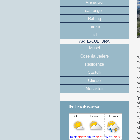
Arena Sci
campi golf
Rafting
Terme
Lidi
ARTE/CULTURA
Musei
D
Cose da vedere
B
D
Residenze
t
Castelli
L
s
Chiese
p
e
Monasteri
D
(
o
Ihr Urlaubswetter!
C
e
C
a
a
p
p