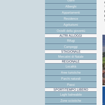
Garni
Alberghi
Appartamenti
Residence
Agriturismi
Ostelli della gioventù
ALTRI ALLOGGI
Rifugi
Campeggi
STAGIONALE
Mercatini di Natale
REGIONALE
Località
Aree turistiche
Parchi naturali
Passi
SPORT/TEMPO LIBERO
Laghi balneabile
Zone sciistiche