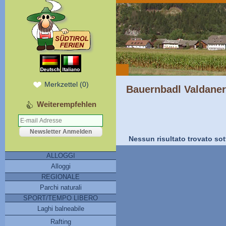
Merkzettel
(
0
)
Bauernbadl Valdaner 
Weiterempfehlen
Nessun risultato trovato sot
ALLOGGI
Alloggi
REGIONALE
Parchi naturali
SPORT/TEMPO LIBERO
Laghi balneabile
Rafting